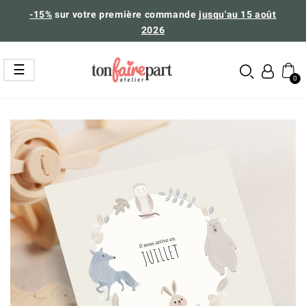
-15%
sur votre première commande
jusqu'au 15 août
2026
Basculer
☰
la
navigation