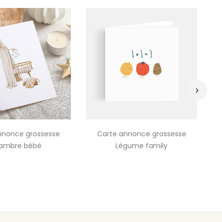
›
nnonce grossesse
Carte annonce grossesse
C
ambre bébé
Légume family