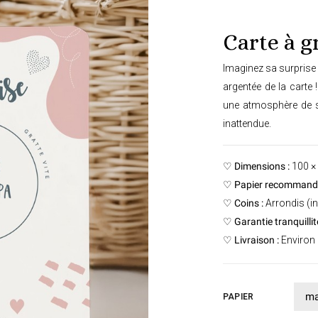
Carte à g
Imaginez sa surprise 
argentée de la carte 
une atmosphère de s
inattendue.
♡
Dimensions :
100 ×
♡
Papier recommandé
♡
Coins :
Arrondis (in
♡
Garantie tranquillité
♡
Livraison :
Environ 
PAPIER