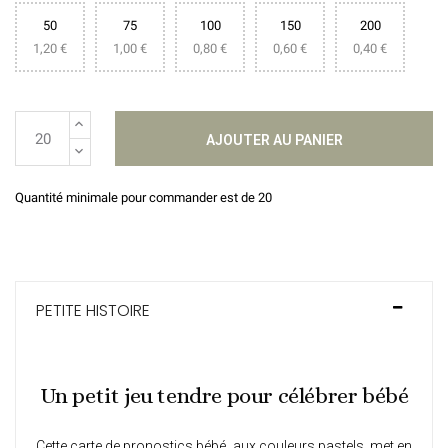
50
75
100
150
200
1,20 €
1,00 €
0,80 €
0,60 €
0,40 €
AJOUTER AU PANIER
Quantité minimale pour commander est de 20
PETITE HISTOIRE
Un petit jeu tendre pour célébrer bébé
Cette
carte de pronostics bébé
, aux couleurs pastels, met en