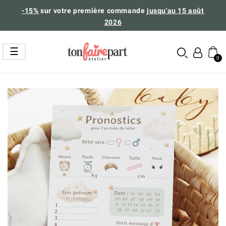
-15%
sur votre première commande
jusqu'au 15 août
2026
Basculer
☰
la
navigation