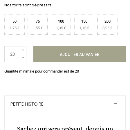
Nos tarifs sont dégressifs :
50
75
100
150
200
1,75 €
1,55 €
1,35 €
1,15 €
0,95 €
AJOUTER AU PANIER
Quantité minimale pour commander est de 20
PETITE HISTOIRE
Sachez qui sera présent, depuis un