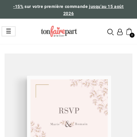
-15%
sur votre première commande
jusqu'au 15 août
2026
Basculer
☰
la
navigation