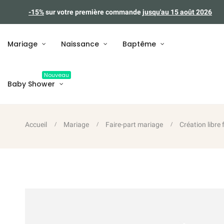
-15%
sur votre première commande
jusqu'au 15 août 2026
Mariage
Naissance
Baptême
Nouveau
Baby Shower
Accueil
Mariage
Faire-part mariage
Création libre