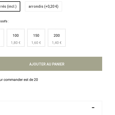
rés (incl.)
arrondis (+0,20 €)
sifs :
100
150
200
1,80 €
1,60 €
1,40 €
AJOUTER AU PANIER
our commander est de 20