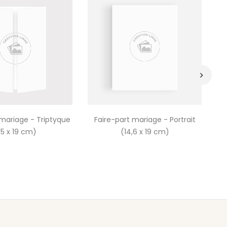
›
 mariage - Triptyque
Faire-part mariage - Portrait
F
15 x 19 cm)
(14,6 x 19 cm)