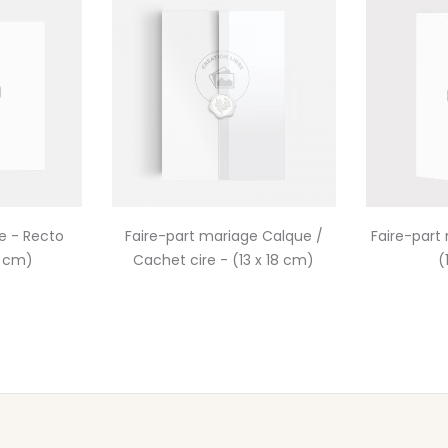
e - Recto
Faire-part mariage Calque /
Faire-part
4 cm)
Cachet cire - (13 x 18 cm)
(