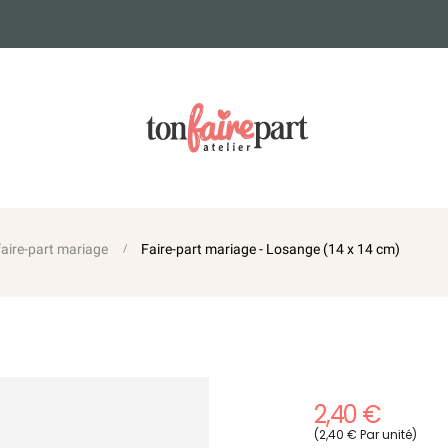
 faire-part mariage
Faire-part mariage - Losange (14 x 14 cm)
2,40 €
(2,40 € Par unité)