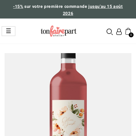
-15%
sur votre première commande
jusqu'au 15 août
2026
Basculer
☰
la
navigation