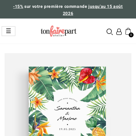
-15%
sur votre première commande
jusqu'au 15 août
2026
Basculer
☰
la
navigation