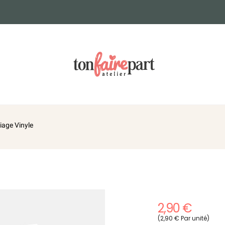
iage Vinyle
2,90 €
(2,90 € Par unité)