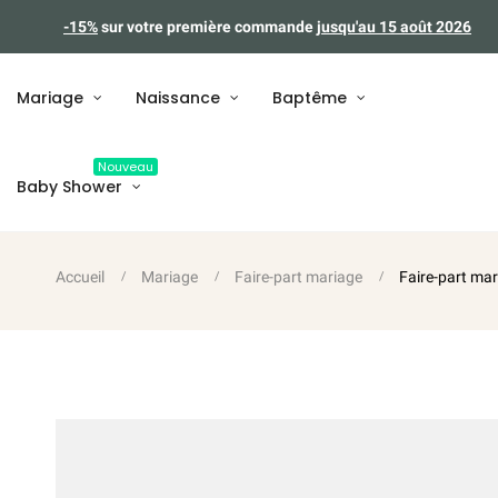
-15%
sur votre première commande
jusqu'au 15 août 2026
Mariage
Naissance
Baptême
Nouveau
Baby Shower
Accueil
Mariage
Faire-part mariage
Faire-part mar