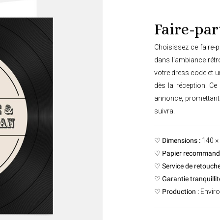
Faire-par
Choisissez ce faire-p
dans l'ambiance rétro
votre dress code et u
dès la réception. Ce
annonce, promettant 
suivra.
♡
Dimensions :
140 ×
♡
Papier recommandé
♡
Service de retouche
♡
Garantie tranquillité
♡
Production :
Enviro