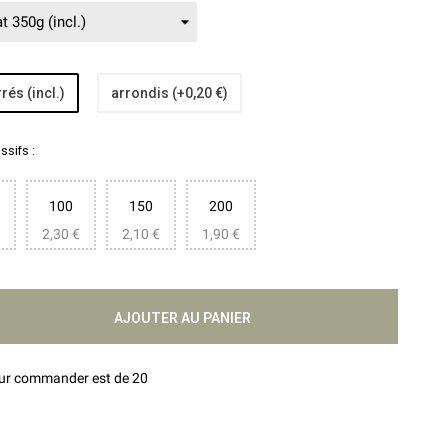
rés (incl.)
arrondis (+0,20 €)
sifs :
100
150
200
2,30 €
2,10 €
1,90 €
AJOUTER AU PANIER
our commander est de 20