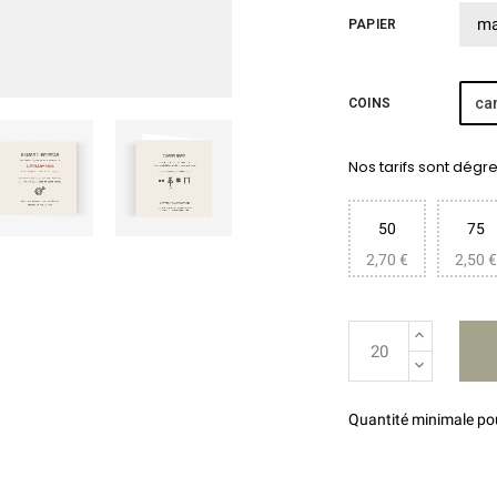
PAPIER
car
COINS
Nos tarifs sont dégres
50
75
2,70 €
2,50 €
Quantité minimale p