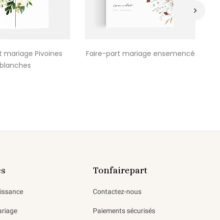
›
t mariage Pivoines
Faire-part mariage ensemencé
Fa
blanches
es
Tonfairepart
aissance
Contactez-nous
ariage
Paiements sécurisés