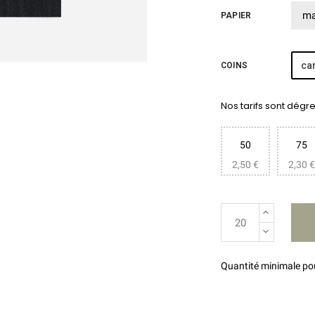
PAPIER
car
COINS
Nos tarifs sont dégres
50
75
2,50 €
2,30 €
Quantité minimale p