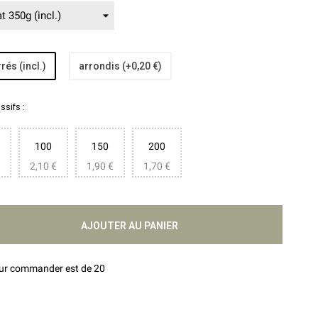
rés (incl.)
arrondis (+0,20 €)
sifs :
100
150
200
2,10 €
1,90 €
1,70 €
AJOUTER AU PANIER
our commander est de 20