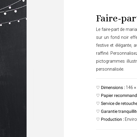
Faire-par
Le faire-part de mar
sur un fond noir ef
festive et élégante,
raffiné. Personnalise
pictogrammes illustr
personnalisée.
♡
Dimensions :
146 ×
♡
Papier recommandé
♡
Service de retouche
♡
Garantie tranquillité
♡
Production :
Enviro