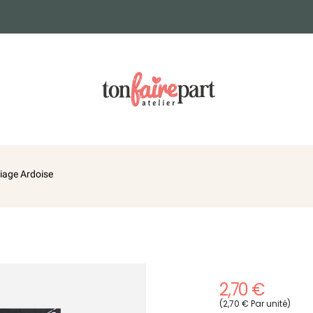
iage Ardoise
2,70 €
(2,70 € Par unité)