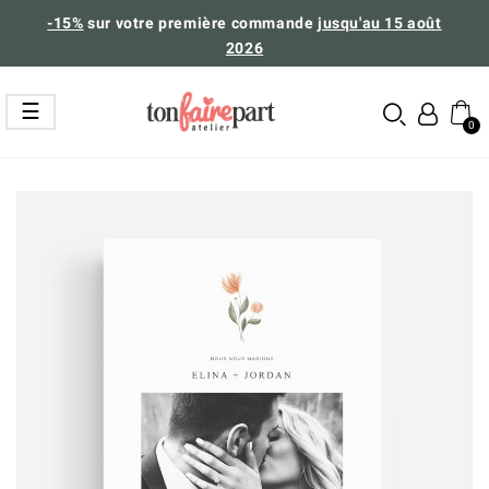
-15%
sur votre première commande
jusqu'au 15 août
2026
Basculer
☰
la
navigation