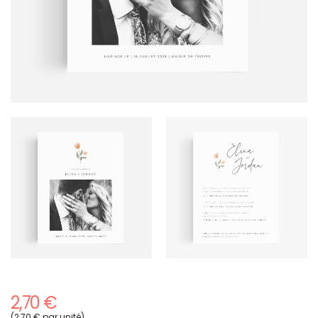
2,70 €
(2,70 € par unité)