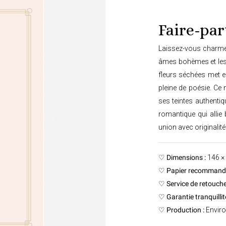
Faire-par
Laissez-vous charmer
âmes bohèmes et les 
fleurs séchées met 
pleine de poésie. Ce
ses teintes authenti
romantique qui allie
union avec originalité
♡
Dimensions :
146 ×
♡
Papier recommandé
♡
Service de retouche
♡
Garantie tranquillité
♡
Production :
Enviro