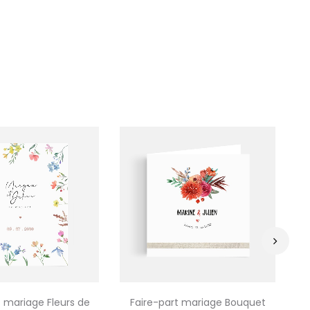
›
t mariage Fleurs de
Faire-part mariage Bouquet
F