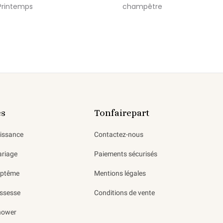
Printemps
champêtre
es
Tonfairepart
aissance
Contactez-nous
ariage
Paiements sécurisés
aptême
Mentions légales
ssesse
Conditions de vente
hower