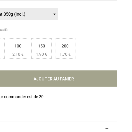
sifs :
100
150
200
2,10 €
1,90 €
1,70 €
AJOUTER AU PANIER
our commander est de 20