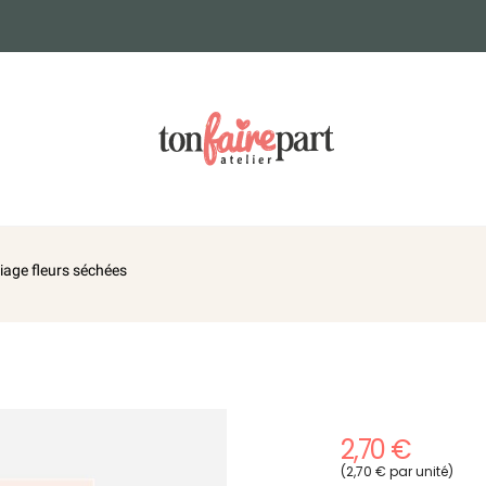
iage fleurs séchées
2,70 €
(2,70 € par unité)