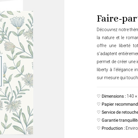
Faire-par
Découvrez notre thèm
la nature et le roma
offre une liberté t
s'adaptent entièreme
permet de créer une in
liberty à l'élégance
sur mesure qui touche
♡
Dimensions :
140 ×
♡
Papier recommandé
♡
Service de retouche
♡
Garantie tranquillité
♡
Production :
Enviro