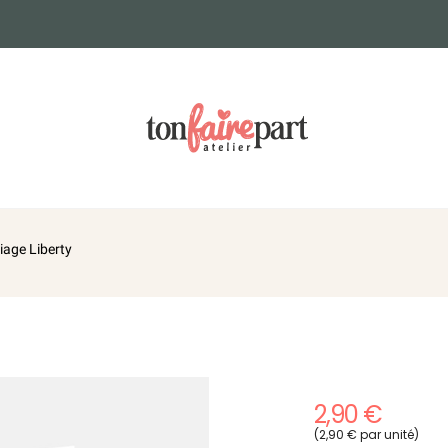
iage Liberty
2,90 €
(2,90 € par unité)