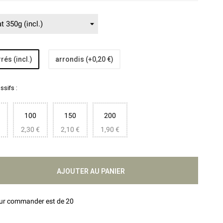
rés (incl.)
arrondis (+0,20 €)
sifs :
100
150
200
2,30 €
2,10 €
1,90 €
AJOUTER AU PANIER
our commander est de 20