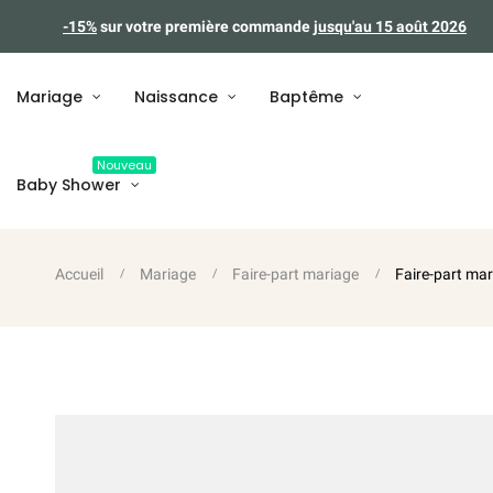
-15%
sur votre première commande
jusqu'au 15 août 2026
Mariage
Naissance
Baptême
Nouveau
Baby Shower
Accueil
Mariage
Faire-part mariage
Faire-part mar