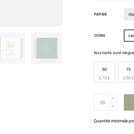
PAPIER
car
COINS
Nos tarifs sont dégres
50
75
2,70 €
2,50 €
Quantité minimale p