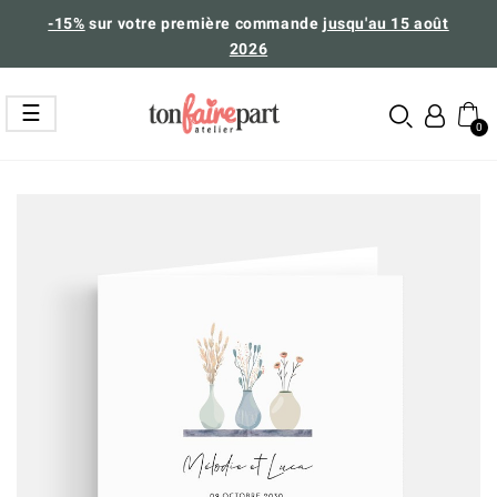
-15%
sur votre première commande
jusqu'au 15 août
2026
Basculer
☰
la
navigation