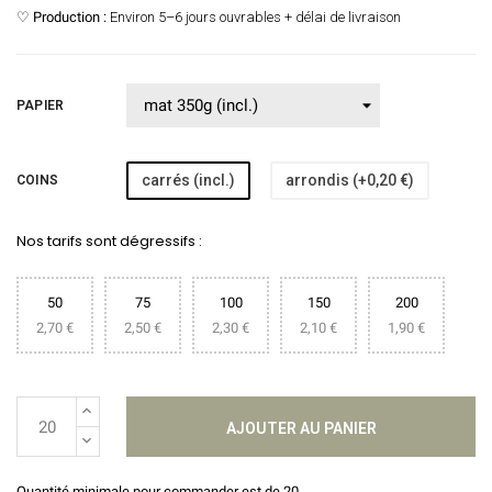
♡
Production :
Environ 5–6 jours ouvrables + délai de livraison
PAPIER
carrés (incl.)
arrondis (+0,20 €)
COINS
Nos tarifs sont dégressifs :
50
75
100
150
200
2,70 €
2,50 €
2,30 €
2,10 €
1,90 €
AJOUTER AU PANIER
Quantité minimale pour commander est de 20