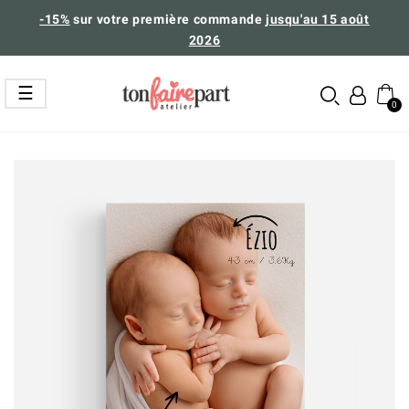
-15%
sur votre première commande
jusqu'au 15 août
2026
Basculer
☰
la
navigation