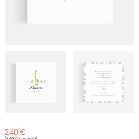
2,40 €
(2,40 € par unité)