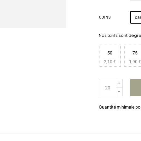
car
COINS
Nos tarifs sont dégres
50
75
2,10 €
1,90 €
Quantité minimale p