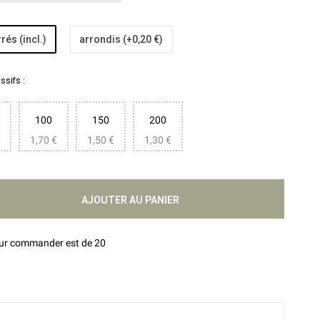
rés (incl.)
arrondis (+0,20 €)
sifs :
100
150
200
1,70 €
1,50 €
1,30 €
AJOUTER AU PANIER
our commander est de 20