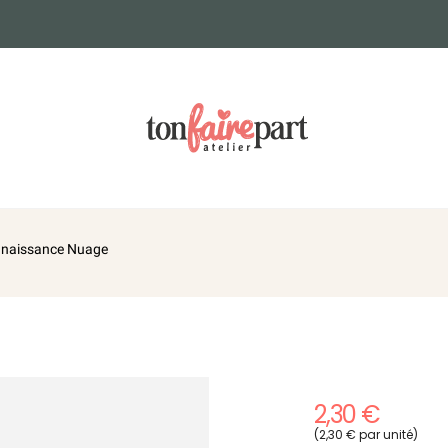
t naissance Nuage
2,30 €
(2,30 € par unité)