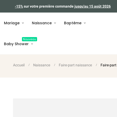
-15%
sur votre première commande
jusqu'au 15 août 2026
Mariage
Naissance
Baptême
Nouveau
Baby Shower
Accueil
Naissance
Faire-part naissance
Faire-par