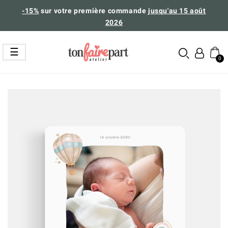
-15%
sur votre première commande
jusqu'au 15 août
2026
Basculer
☰
la
navigation