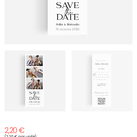
2,20 €
(2,20 € par unité)