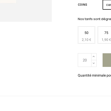
car
COINS
Nos tarifs sont dégres
50
75
2,10 €
1,90 €
Quantité minimale p