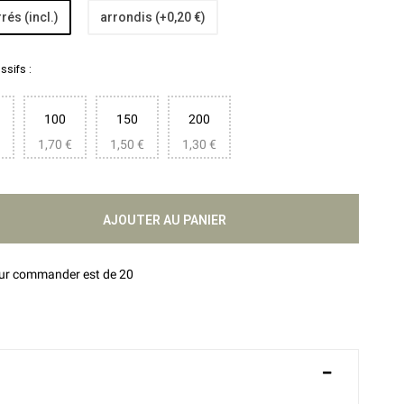
rés (incl.)
arrondis (+0,20 €)
sifs :
100
150
200
1,70 €
1,50 €
1,30 €
AJOUTER AU PANIER
our commander est de 20