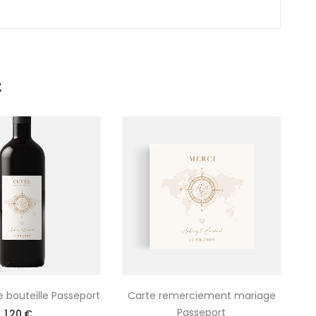
E
e bouteille Passeport
Carte remerciement mariage
Passeport
1,20 €