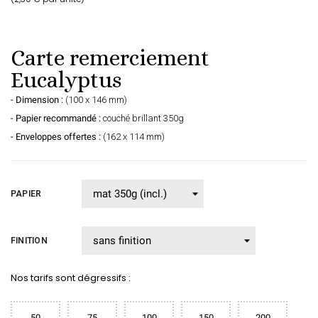
Carte remerciement
Eucalyptus
- Dimension :
(100 x 146 mm)
- Papier recommandé :
couché brillant 350g
- Enveloppes offertes :
(162 x 114 mm)
PAPIER
FINITION
Nos tarifs sont dégressifs :
50
75
100
150
200