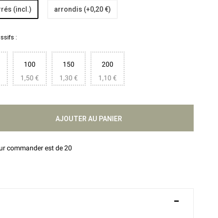
rés (incl.)
arrondis (+0,20 €)
sifs :
100
150
200
1,50 €
1,30 €
1,10 €
AJOUTER AU PANIER
our commander est de 20