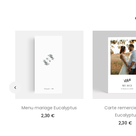
‹
Menu mariage Eucalyptus
Carte remerc
Eucalyptu
2,30 €
2,30 €