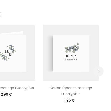
E
›
 mariage Eucalyptus
Carton réponse mariage
Eucalyptus
2,90 €
1,95 €