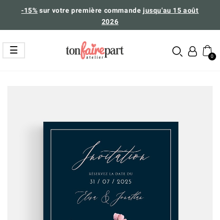
-15%
sur votre première commande
jusqu'au 15 août
2026
Basculer
☰
la
navigation