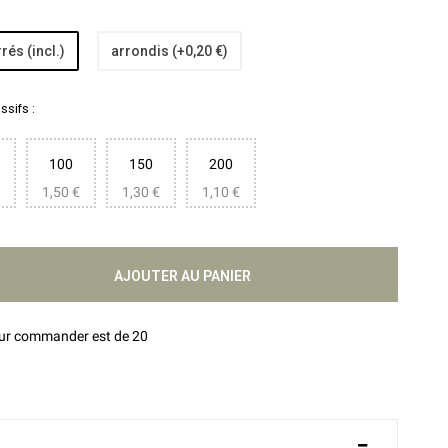
rés (incl.)
arrondis (+0,20 €)
sifs :
100
150
200
1,50 €
1,30 €
1,10 €
AJOUTER AU PANIER
our commander est de 20