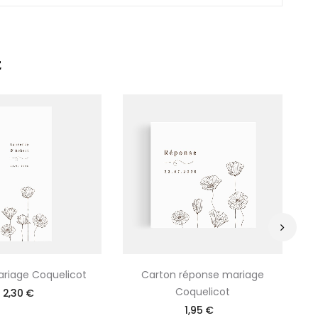
E
›
riage Coquelicot
Carton réponse mariage
Coquelicot
2,30 €
1,95 €