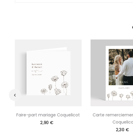
‹
Faire-part mariage Coquelicot
Carte remercieme
Coquelico
2,90 €
2,30 €