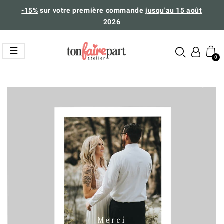
-15%
sur votre première commande
jusqu'au 15 août
2026
Basculer
☰
la
navigation