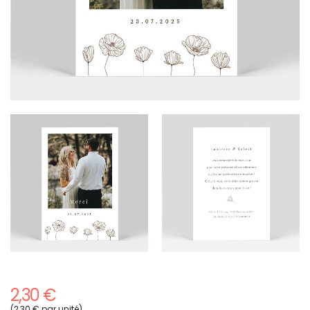
2,30 €
(2,30 € par unité)