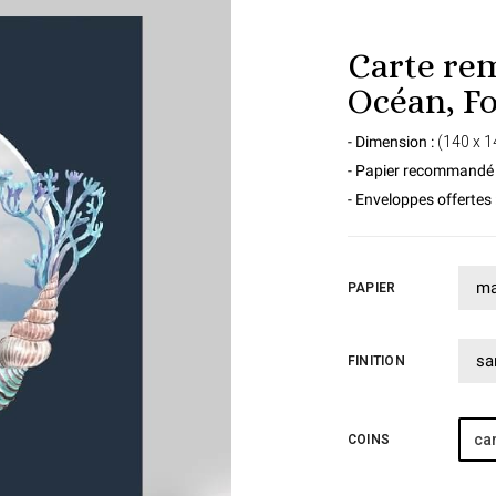
Carte re
Océan, F
- Dimension :
(140 x 
- Papier recommandé 
- Enveloppes offertes 
PAPIER
FINITION
car
COINS