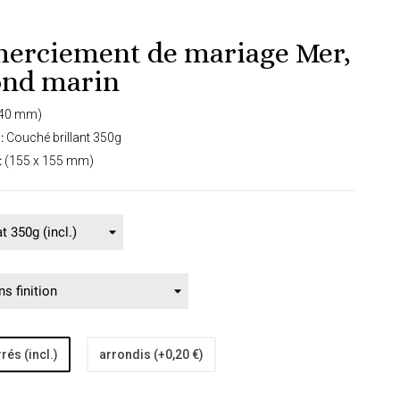
merciement de mariage Mer,
ond marin
140 mm)
:
Couché brillant 350g
:
(155 x 155 mm)
rés (incl.)
arrondis (+0,20 €)