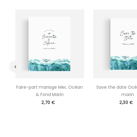
‹
Faire-part mariage Mer, Océan
Save the date Oc
& Fond Marin
marin
2,70 €
2,30 €