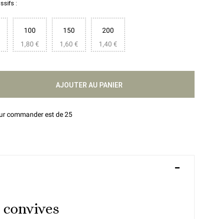
sifs :
100
150
200
1,80 €
1,60 €
1,40 €
AJOUTER AU PANIER
our commander est de 25
 convives