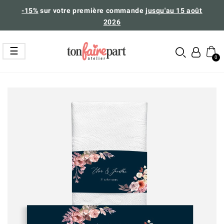
-15%
sur votre première commande
jusqu'au 15 août
2026
Basculer
☰
la
navigation