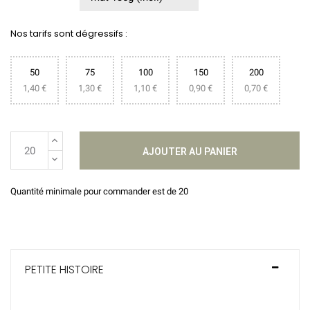
Nos tarifs sont dégressifs :
50
75
100
150
200
1,40 €
1,30 €
1,10 €
0,90 €
0,70 €
AJOUTER AU PANIER
Quantité minimale pour commander est de 20
PETITE HISTOIRE