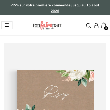
-15%
sur votre première commande
jusqu'au 15 août
2026
Basculer
☰
la
navigation