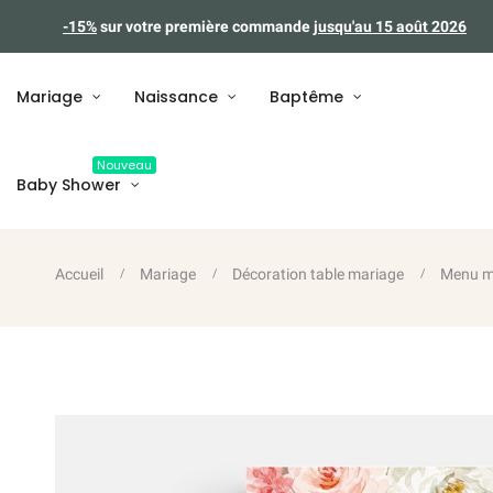
-15%
sur votre première commande
jusqu'au 15 août 2026
Mariage
Naissance
Baptême
Nouveau
Baby Shower
Accueil
Mariage
Décoration table mariage
Menu m