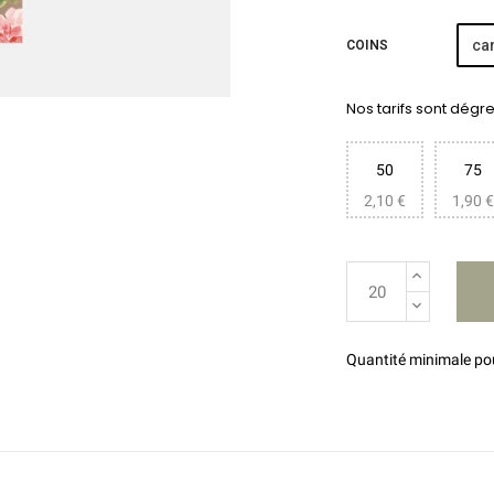
car
COINS
Nos tarifs sont dégres
50
75
2,10 €
1,90 €
Quantité minimale p