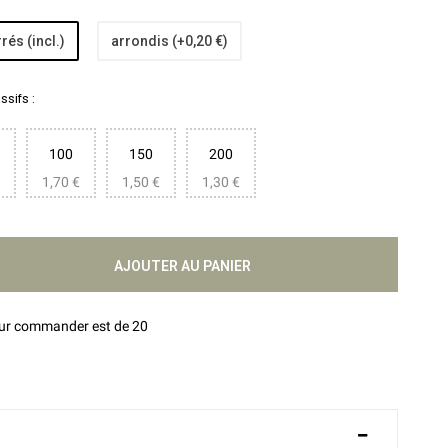
rés (incl.)
arrondis (+0,20 €)
sifs :
100
150
200
1,70 €
1,50 €
1,30 €
AJOUTER AU PANIER
our commander est de 20