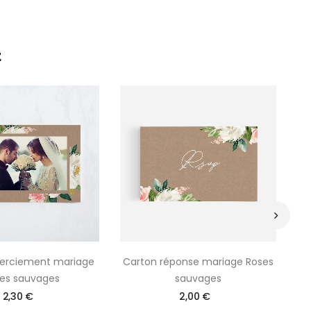
E
›
erciement mariage
Carton réponse mariage Roses
M
es sauvages
sauvages
2,30 €
2,00 €