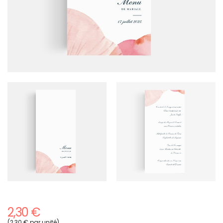
2,30 €
(2,30 € par unité)