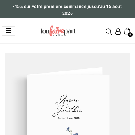
-15%
sur votre première commande
jusqu'au 15 août
2026
Basculer
☰
la
navigation