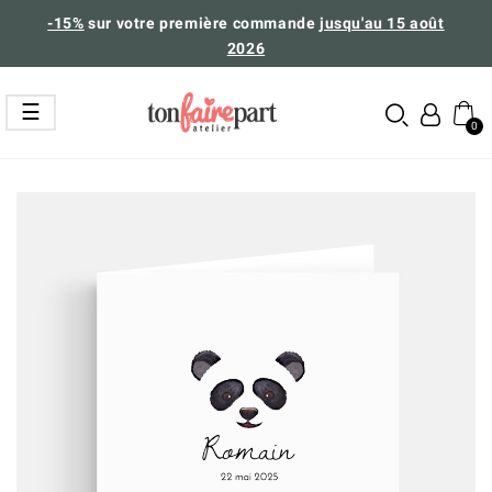
-15%
sur votre première commande
jusqu'au 15 août
2026
Basculer
☰
la
navigation