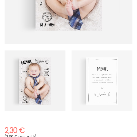
2,30 €
(2,30 € par unité)