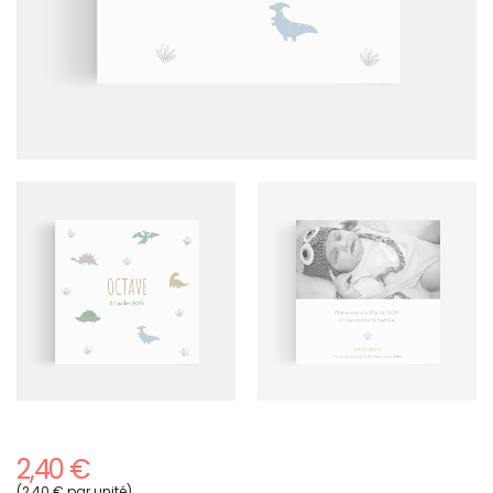
2,40 €
(2,40 € par unité)