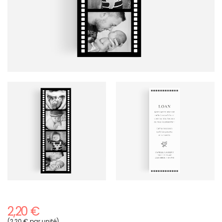
2,20 €
(2,20 € par unité)