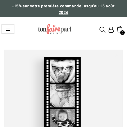
-15%
sur votre première commande
jusqu'au 15 août
2026
Basculer
☰
la
navigation