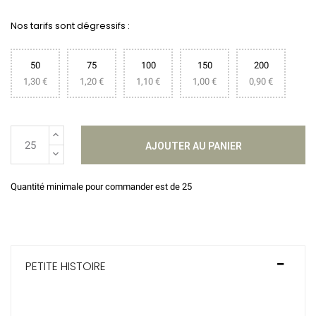
Nos tarifs sont dégressifs :
50
75
100
150
200
1,30 €
1,20 €
1,10 €
1,00 €
0,90 €
AJOUTER AU PANIER
Quantité minimale pour commander est de 25
PETITE HISTOIRE