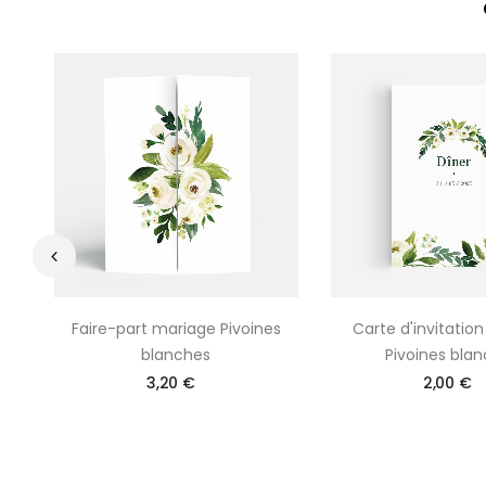
‹
Faire-part mariage Pivoines
Carte d'invitatio
blanches
Pivoines bla
3,20 €
2,00 €