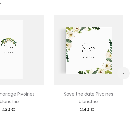
E
›
ariage Pivoines
Save the date Pivoines
blanches
blanches
2,30 €
2,40 €