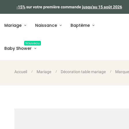
-15%
sur votre première commande
jusqu'au 15 août 2026
Mariage
Naissance
Baptême
Nouveau
Baby Shower
Accueil
Mariage
Décoration table mariage
Marque