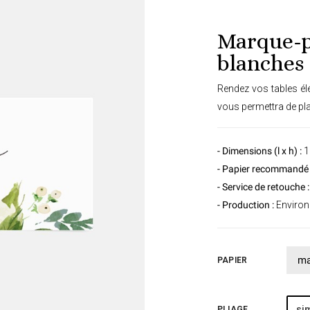
Marque-p
blanches
Rendez vos tables élé
vous permettra de plac
- Dimensions (l x h) :
1
- Papier recommandé 
- Service de retouche :
- Production :
Environ 
PAPIER
sim
PLIAGE