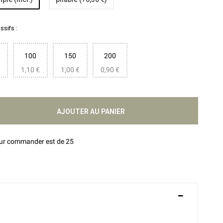
sifs :
100
150
200
1,10 €
1,00 €
0,90 €
AJOUTER AU PANIER
our commander est de 25