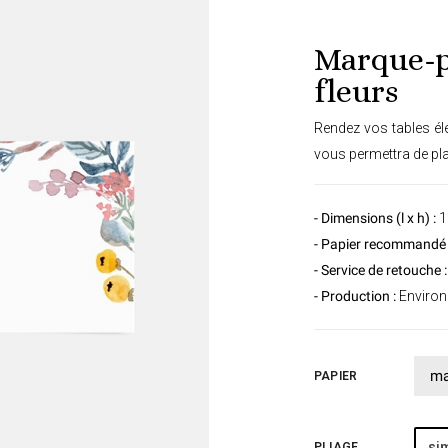
Marque-p
fleurs
Rendez vos tables élé
vous permettra de plac
- Dimensions (l x h) :
1
- Papier recommandé 
- Service de retouche :
- Production :
Environ 
PAPIER
sim
PLIAGE