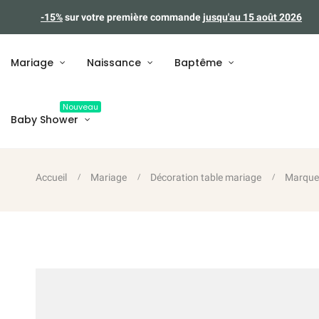
-15%
sur votre première commande
jusqu'au 15 août 2026
Mariage
Naissance
Baptême
Nouveau
Baby Shower
Accueil
Mariage
Décoration table mariage
Marque