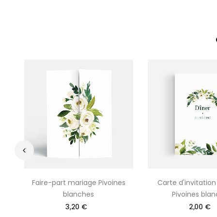
‹
Faire-part mariage Pivoines
Carte d'invitatio
blanches
Pivoines bla
3,20 €
2,00 €