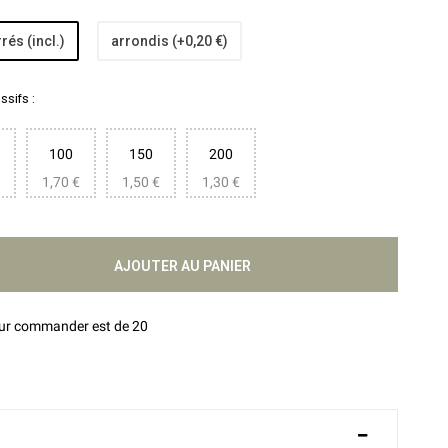
rés (incl.)
arrondis (+0,20 €)
sifs :
100
150
200
1,70 €
1,50 €
1,30 €
AJOUTER AU PANIER
our commander est de 20