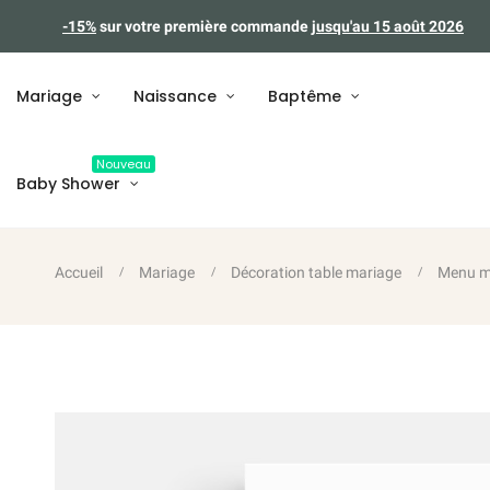
-15%
sur votre première commande
jusqu'au 15 août 2026
Mariage
Naissance
Baptême
Nouveau
Baby Shower
Accueil
Mariage
Décoration table mariage
Menu m