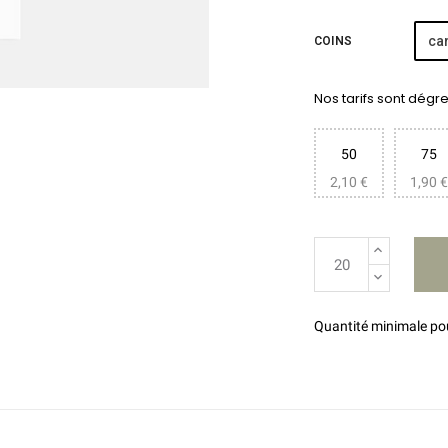
car
COINS
Nos tarifs sont dégres
50
75
2,10 €
1,90 €
Quantité minimale p