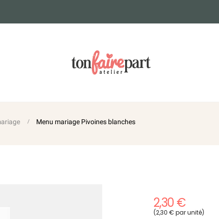
ariage
Menu mariage Pivoines blanches
2,30 €
(2,30 € par unité)