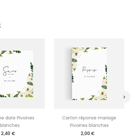
E
›
he date Pivoines
Carton réponse mariage
Ma
blanches
Pivoines blanches
2,40 €
2,00 €