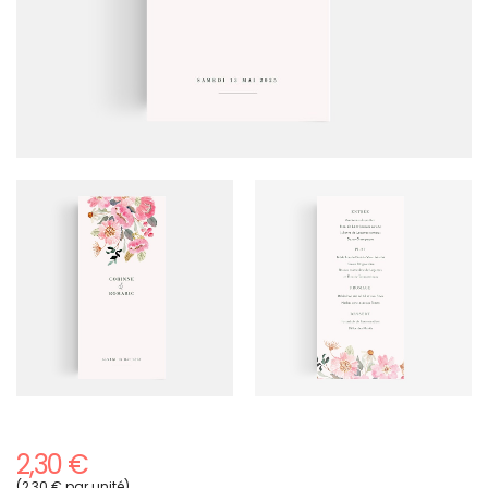
2,30 €
(2,30 € par unité)