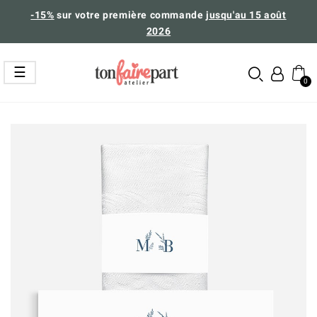
-15%
sur votre première commande
jusqu'au 15 août
2026
Basculer
☰
la
navigation