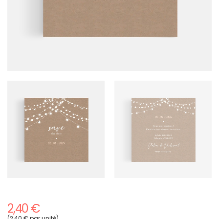
2,40 €
(2,40 € par unité)