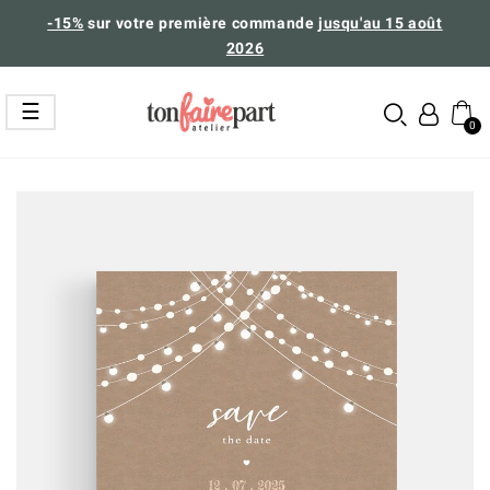
-15%
sur votre première commande
jusqu'au 15 août
2026
Basculer
☰
la
navigation