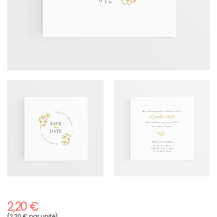
2,20 €
(2,20 € par unité)