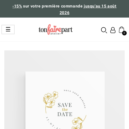
-15%
sur votre première commande
jusqu'au 15 août
2026
Basculer
☰
la
navigation