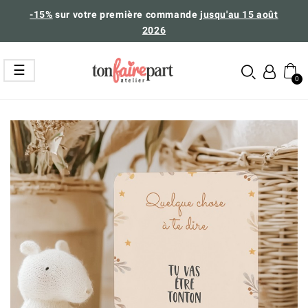
-15%
sur votre première commande
jusqu'au 15 août
2026
Basculer
☰
la
navigation