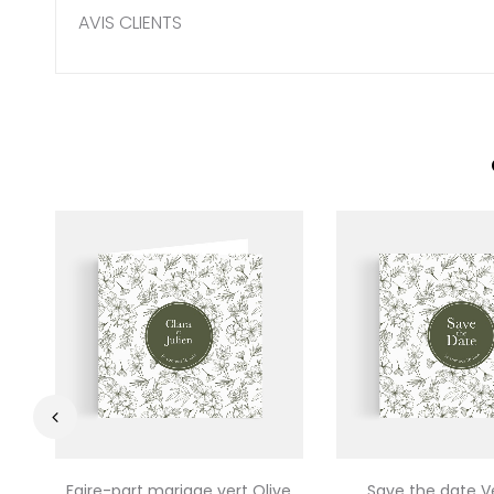
AVIS CLIENTS
‹
Faire-part mariage vert Olive
Save the date Ve