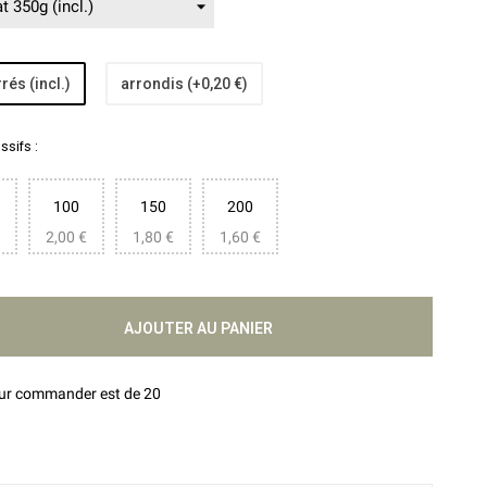
rés (incl.)
arrondis (+0,20 €)
sifs :
100
150
200
2,00 €
1,80 €
1,60 €
AJOUTER AU PANIER
our commander est de 20