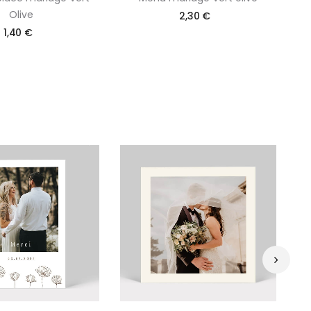
Olive
2,30 €
1,40 €
›