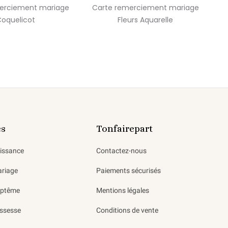
erciement mariage
Carte remerciement mariage
C
oquelicot
Fleurs Aquarelle
es
Tonfairepart
aissance
Contactez-nous
ariage
Paiements sécurisés
aptême
Mentions légales
ssesse
Conditions de vente