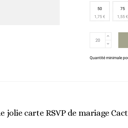
50
75
1,75 €
1,55 €
Quantité minimale p
e jolie carte RSVP de mariage Cact