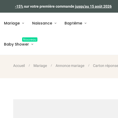
-15%
sur votre première commande
jusqu'au 15 août 2026
Mariage
Naissance
Baptême
Nouveau
Baby Shower
Accueil
Mariage
Annonce mariage
Carton répons