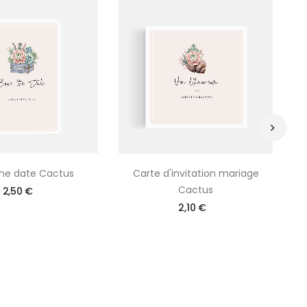
›
he date Cactus
Carte d'invitation mariage
Ma
Cactus
2,50 €
2,10 €