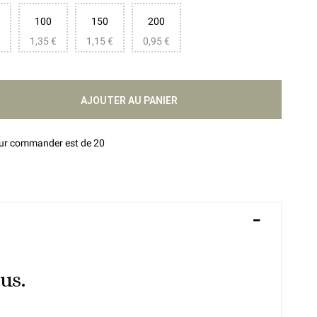
100
150
200
1,35 €
1,15 €
0,95 €
AJOUTER AU PANIER
our commander est de 20
us.