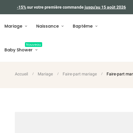
-15%
sur votre première commande
jusqu'au 15 août 2026
Mariage
Naissance
Baptême
Nouveau
Baby Shower
Accueil
Mariage
Faire-part mariage
Faire-part ma