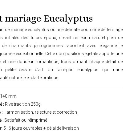
rt mariage Eucalyptus
art de mariage eucalyptus où une délicate couronne de feuillage
s initiales des futurs époux, créant un écrin naturel plein de
eur, de charmants pictogrammes racontent avec élégance le
ournée exceptionnelle. Cette composition végétale apporte une
ue et une douceur romantique, transformant chaque détail de
en petite œuvre d'art. Un faire-part eucalyptus qui marie
é naturelle et clarté pratique.
 140 mm
 :
Rive tradition 250g
 :
Harmonisation, relecture et correction
 :
Satisfait ou réimprimé
n 5–6 jours ouvrables + délai de livraison