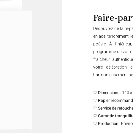
Faire-pa
Découvrez ce faire-p
enlace tendrement le
poésie. À l'intéri
programme de votre j
fraîcheur authentiq
votre célébration 
harmonieusement beaut
♡
Dimensions :
140 ×
♡
Papier recommandé
♡
Service de retouche
♡
Garantie tranquillité
♡
Production :
Enviro