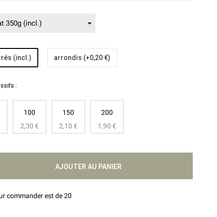
rés (incl.)
arrondis (+0,20 €)
sifs :
100
150
200
2,30 €
2,10 €
1,90 €
AJOUTER AU PANIER
our commander est de 20