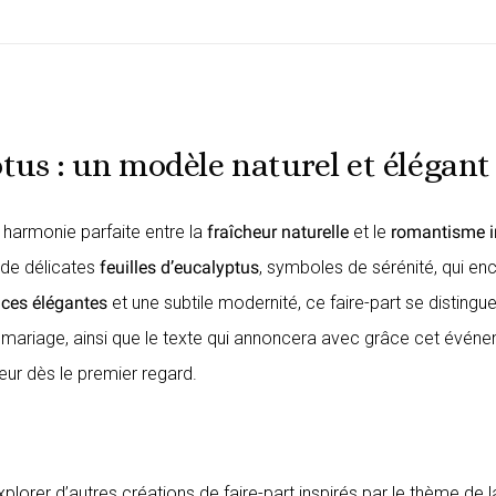
tus : un modèle naturel et élégant
e harmonie parfaite entre la
fraîcheur naturelle
et le
romantisme i
 de délicates
feuilles d’eucalyptus
, symboles de sérénité, qui enc
ices élégantes
et une subtile modernité, ce faire-part se disting
tre mariage, ainsi que le texte qui annoncera avec grâce cet évén
ur dès le premier regard.
xplorer d’autres créations de
faire-part inspirés par le thème de l