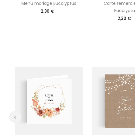
Menu mariage Eucalyptus
Carte remerc
Eucalyptu
2,30 €
2,30 €
‹