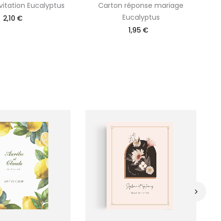
vitation Eucalyptus
Carton réponse mariage
Eucalyptus
2,10 €
1,95 €
›