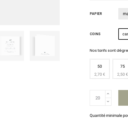
PAPIER
car
COINS
Nos tarifs sont dégres
50
75
2,70 €
2,50 €
Quantité minimale p