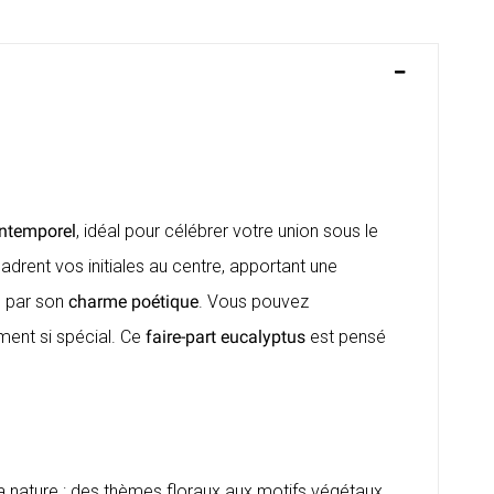
ntemporel
, idéal pour célébrer votre union sous le
adrent vos initiales au centre, apportant une
ue par son
charme poétique
. Vous pouvez
ement si spécial. Ce
faire-part eucalyptus
est pensé
a nature
: des thèmes floraux aux motifs végétaux,