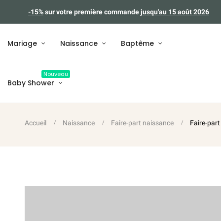
-15%
sur votre première commande
jusqu'au 15 août 2026
Mariage
Naissance
Baptême
Nouveau
Baby Shower
Accueil
Naissance
Faire-part naissance
Faire-part