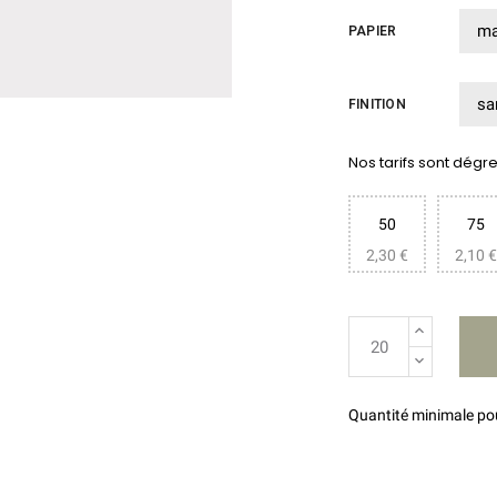
PAPIER
FINITION
Nos tarifs sont dégres
50
75
2,30 €
2,10 €
Quantité minimale p