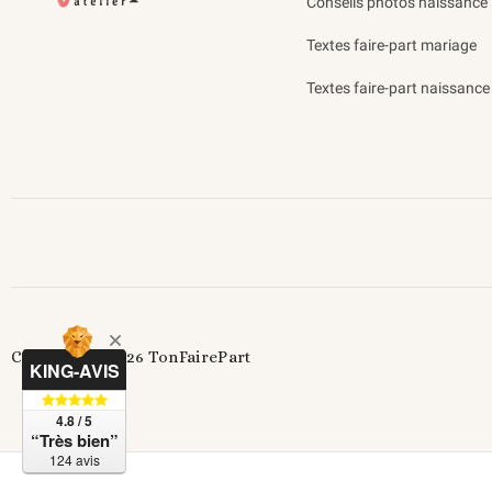
Conseils photos naissance
Textes faire-part mariage
Textes faire-part naissance
Copyright© 2026 TonFairePart
KING-AVIS
4.8 / 5
“Très bien”
124 avis