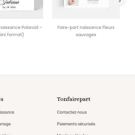
›
naissance Polaroid -
Faire-part naissance Fleurs
F
ini format)
sauvages
es
Tonfairepart
aissance
Contactez-nous
ariage
Paiements sécurisés