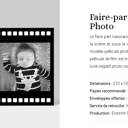
Faire-par
Photo
Le faire part naissan
la scène et sous le 
modèle pellicule phot
pellicule de film est
look négatif photo noir
Dimensions :
210 × 1
Papier recommandé :
Enveloppes offertes :
Service de retouche :
H
Production :
Environ 5