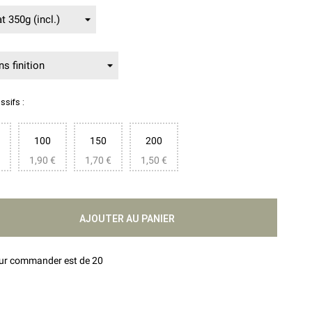
sifs :
100
150
200
1,90 €
1,70 €
1,50 €
AJOUTER AU PANIER
our commander est de 20