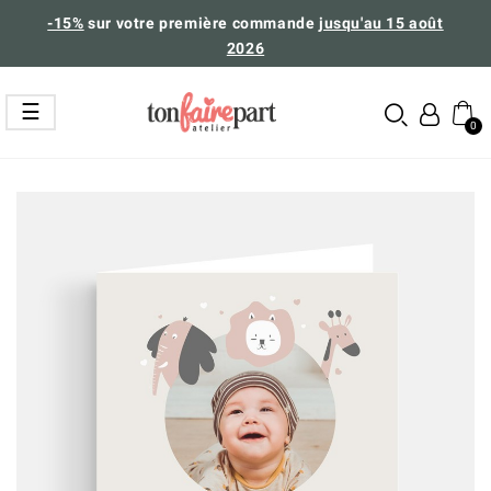
-15%
sur votre première commande
jusqu'au 15 août
2026
Basculer
☰
la
navigation