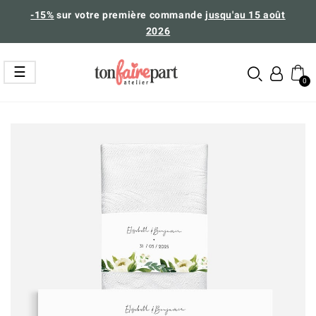
-15%
sur votre première commande
jusqu'au 15 août
2026
Basculer
☰
la
navigation