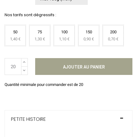
Nos tarifs sont dégressifs :
50
75
100
150
200
1,40 €
1,30 €
1,10 €
0,90 €
0,70 €
AJOUTER AU PANIER
Quantité minimale pour commander est de 20
PETITE HISTOIRE