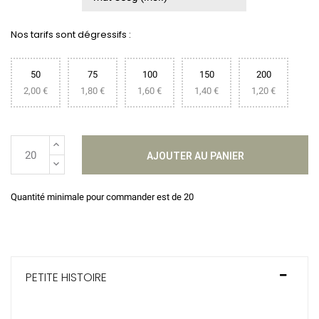
Nos tarifs sont dégressifs :
50
75
100
150
200
2,00 €
1,80 €
1,60 €
1,40 €
1,20 €
AJOUTER AU PANIER
Quantité minimale pour commander est de 20
PETITE HISTOIRE