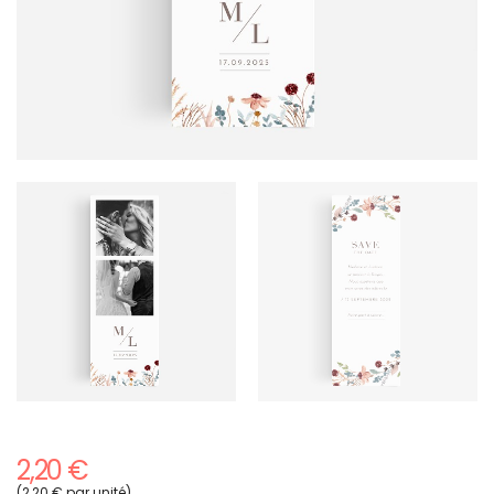
2,20 €
(2,20 € par unité)